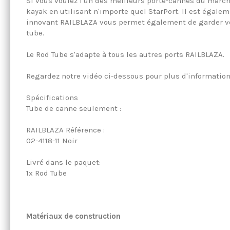
Si vous voulez l'un des meilleurs porte-cannes du marché
kayak en utilisant n'importe quel StarPort. Il est égalem
innovant RAILBLAZA vous permet également de garder vot
tube.
Le Rod Tube s'adapte à tous les autres ports RAILBLAZA.
Regardez notre vidéo ci-dessous pour plus d'information
Spécifications
Tube de canne seulement :
RAILBLAZA Référence :
02-4118-11 Noir
Livré dans le paquet:
1x Rod Tube
Matériaux de construction