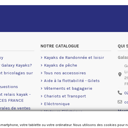
NOTRE CATALOGUE
QUI
xy
Kayaks de Randonnée et loisir
Gala
r Galaxy Kayaks?
Kayaks de pêche
G
L
 et bricolages sur
Tous nos accessoires
2
Aide à la flottabilité - Gilets
F
Questions
Vêtements et bagagerie
0
t relais kayak -
Chariots et Transport
NCES FRANCE
c
Eléctronique
rales de ventes
Ment
Moteurs Eléctrique
okies
Accastillage Railblaza
smartphone, votre tablette ou votre ordinateur. Nous utilisons des cookies pour 
Pièces détachées