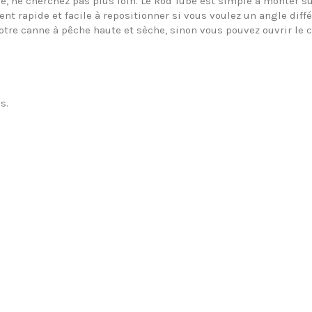
, ne cherchez pas plus loin. Le Rod Tube est simple à monter sur
ent rapide et facile à repositionner si vous voulez un angle diff
re canne à pêche haute et sèche, sinon vous pouvez ouvrir le c
s.