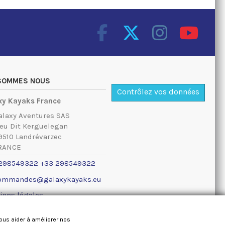
 SOMMES NOUS
Contrôlez vos données
xy Kayaks France
alaxy Aventures SAS
ieu Dit Kerguelegan
9510 Landrévarzec
RANCE
298549322 +33 298549322
ommandes@galaxykayaks.eu
ions légales
nous aider à améliorer nos