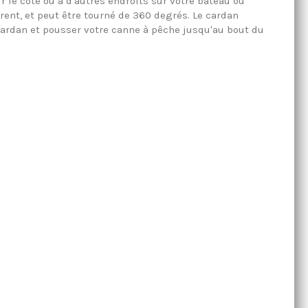
 le côté ou à d'autres endroits sur votre bateau ou
érent, et peut être tourné de 360 degrés. Le cardan
ardan et pousser votre canne à pêche jusqu'au bout du