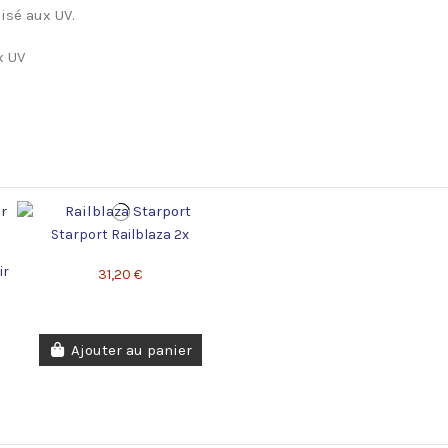
lisé aux UV.
x UV
Starport Railblaza 2x
ir
31,20 €
Ajouter au panier