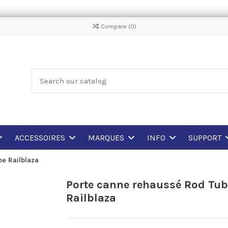
Compare (
0
)
ACCESSOIRES
MARQUES
INFO
SUPPORT
e Railblaza
Porte canne rehaussé Rod Tub
Railblaza