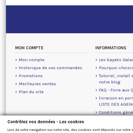
MON COMPTE
INFORMATIONS
Mon compte
Les kayaks Gala
Historique de vos commandes
Pourquoi choisi
Promotions
Tutoriel, install
notre blog
Meilleures ventes
FAQ - Foire aux 
Plan du site
livraison en poin
LISTE DES AGE
Conditions géné
A propos des Co
Contrôlez vos données - Les cookies
Nous contacter
Lors de votre navigation sur notre site, des cookies sont déposés sur votre 