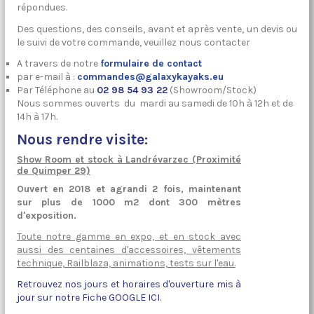
répondues.
Des questions, des conseils, avant et après vente, un devis ou
le suivi de votre commande, veuillez nous contacter
A travers de notre
formulaire de contact
par e-mail à :
commandes@galaxykayaks.eu
Par Téléphone au
02 98 54 93 22
(Showroom/Stock)
Nous sommes ouverts du mardi au samedi de 10h à 12h et de
14h à 17h.
Nous rendre visite:
Show Room et stock à Landrévarzec (Proximité
de Quimper 29)
Ouvert en 2018 et agrandi 2 fois, maintenant
sur plus de 1000 m2 dont 300 mètres
d'exposition.
Toute notre gamme en expo, et en stock avec
aussi des centaines d'accessoires, vêtements
technique, Railblaza, animations, tests sur l'eau.
Retrouvez nos jours et horaires d'ouverture mis à
jour sur notre Fiche GOOGLE ICI
.