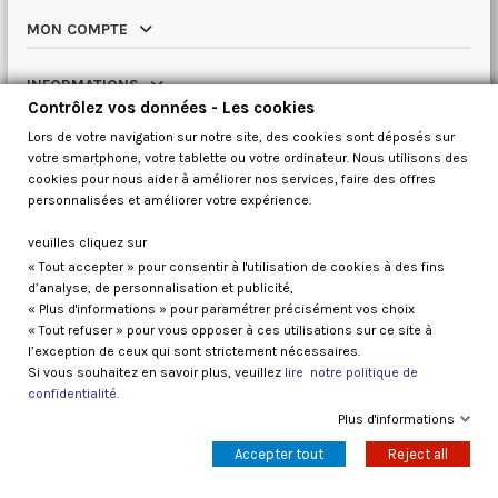
MON COMPTE
INFORMATIONS
Contrôlez vos données - Les cookies
Lors de votre navigation sur notre site, des cookies sont déposés sur
NOTRE CATALOGUE
votre smartphone, votre tablette ou votre ordinateur. Nous utilisons des
cookies pour nous aider à améliorer nos services, faire des offres
QUI SOMMES NOUS
personnalisées et améliorer votre expérience.
veuilles cliquez sur
« Tout accepter » pour consentir à l'utilisation de cookies à des fins
Contrôlez vos données
d’analyse, de personnalisation et publicité,
« Plus d'informations » pour paramétrer précisément vos choix
« Tout refuser » pour vous opposer à ces utilisations sur ce site à
l’exception de ceux qui sont strictement nécessaires.
Si vous souhaitez en savoir plus, veuillez
lire notre politique de
confidentialité.
Galaxy kayaks France 2026
Plus d'informations
Accepter tout
Reject all