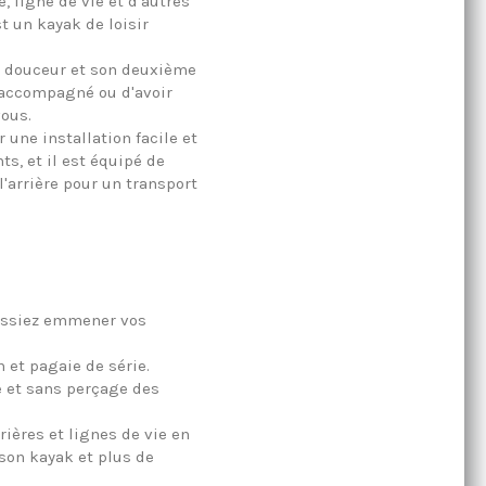
, ligne de vie et d'autres
t un kayak de loisir
n douceur et son deuxième
 accompagné ou d'avoir
vous.
une installation facile et
s, et il est équipé de
l'arrière pour un transport
issiez emmener vos
et pagaie de série.
 et sans perçage des
ières et lignes de vie en
 son kayak et plus de