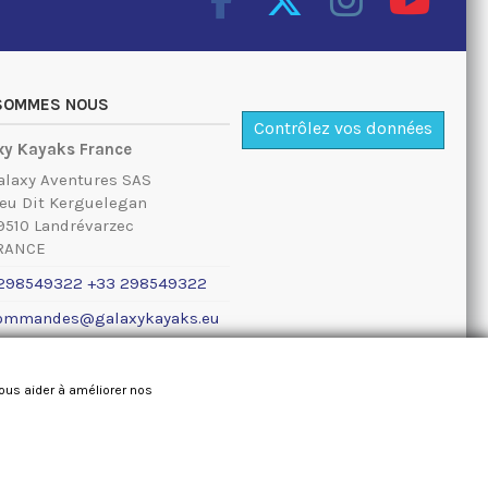
 SOMMES NOUS
Contrôlez vos données
xy Kayaks France
alaxy Aventures SAS
ieu Dit Kerguelegan
9510 Landrévarzec
RANCE
298549322 +33 298549322
ommandes@galaxykayaks.eu
ions légales
nous aider à améliorer nos