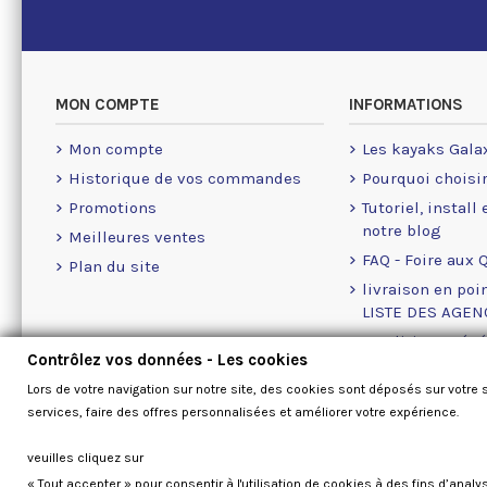
MON COMPTE
INFORMATIONS
Mon compte
Les kayaks Gala
Historique de vos commandes
Pourquoi choisi
Promotions
Tutoriel, install
notre blog
Meilleures ventes
FAQ - Foire aux 
Plan du site
livraison en poin
LISTE DES AGE
Conditions géné
Contrôlez vos données - Les cookies
A propos des Co
Lors de votre navigation sur notre site, des cookies sont déposés sur votre 
Nous contacter
services, faire des offres personnalisées et améliorer votre expérience.
veuilles cliquez sur
« Tout accepter » pour consentir à l'utilisation de cookies à des fins d’analy