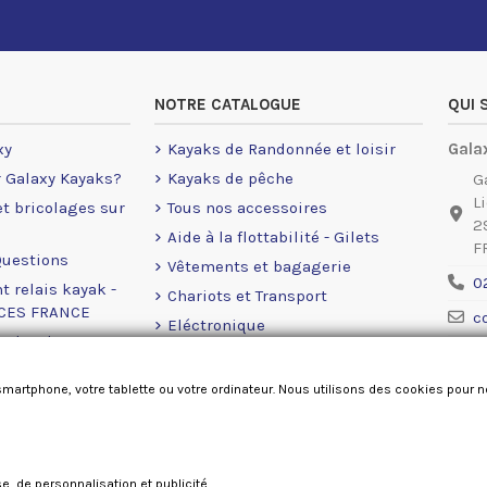
NOTRE CATALOGUE
QUI
xy
Kayaks de Randonnée et loisir
Gala
r Galaxy Kayaks?
Kayaks de pêche
G
L
 et bricolages sur
Tous nos accessoires
2
Aide à la flottabilité - Gilets
F
Questions
Vêtements et bagagerie
0
t relais kayak -
Chariots et Transport
NCES FRANCE
c
Eléctronique
rales de ventes
Ment
Moteurs Eléctrique
okies
Accastillage Railblaza
smartphone, votre tablette ou votre ordinateur. Nous utilisons des cookies pour 
Pièces détachées
se, de personnalisation et publicité,