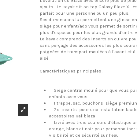
L'évolution du Blaze avec encore plus de place
ajouts. Le kayak sit-on-top Galaxy Blaze XL es
parfait pour une personne ou un peu plus.
Ses dimensions lui permettent une glisse e
siège pour enfant/ado vous permet de sortir
plus d'espaces pour les plus grands d'entre 
Le kayak comprend des inserts en cuivre pour 
sans perçage des accessoires les plus courant
poignées de transport moulées à l'avant et à 
aisé.
Caractéristiques principales :
Siège central moulé pour que vous pu
enfants avec vous.
1 trappe, sac, bouchons siège premium 
2x inserts pour une installation facile
accessoires Railblaza
Livré avec trois couleurs d'élastique arr
orange, blanc et noir pour personnaliser
visibilité et de sécurité sur l'eau