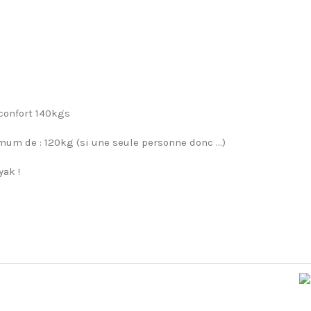
confort 140kgs
m de : 120kg (si une seule personne donc ...)
yak !