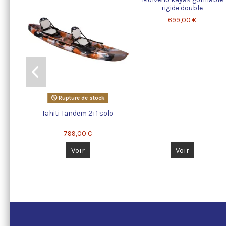
rigide double
699,00 €
Rupture de stock
Tahiti Tandem 2+1 solo
799,00 €
Voir
Voir