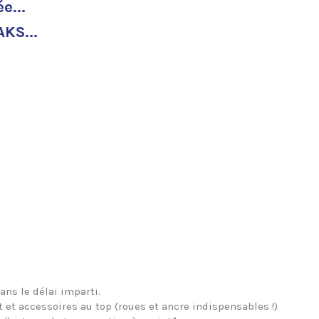
e...
YAKS
...
ans le délai imparti.
t et accessoires au top (roues et ancre indispensables !)