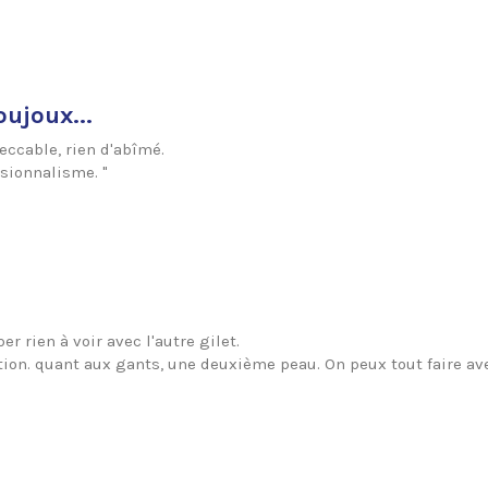
oujoux...
peccable, rien d'abîmé.
sionnalisme. "
.
er rien à voir avec l'autre gilet.
sition. quant aux gants, une deuxième peau. On peux tout faire ave