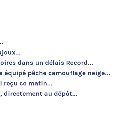
..
joux...
oires dans un délais Record...
ze équipé pêche camouflage neige...
i reçu ce matin...
k, directement au dépôt...