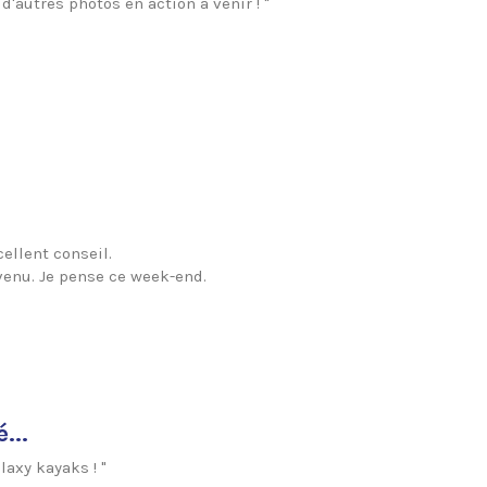
d'autres photos en action à venir ! "
ellent conseil.
venu. Je pense ce week-end.
...
axy kayaks ! "