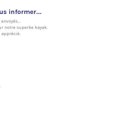
us informer...
envoyés...
ur notre superbe kayak.
 apprécié.
.