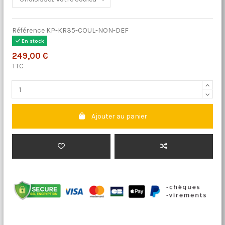
Référence
KP-KR35-COUL-NON-DEF
En stock
249,00 €
TTC
Ajouter au panier