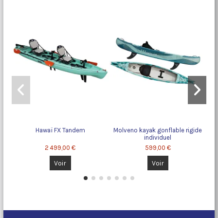
Hawaï FX Tandem
Molveno kayak gonflable rigide
S
individuel
2 499,00 €
599,00 €
Voir
Voir