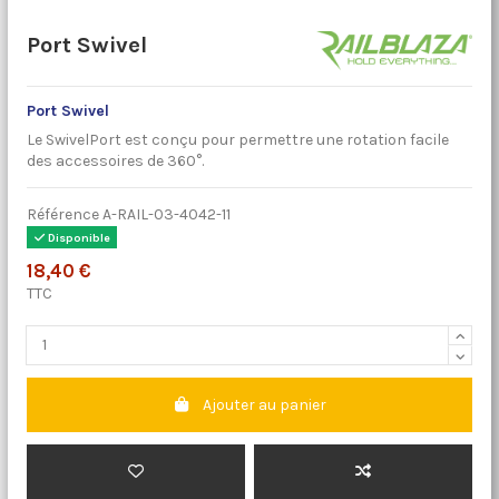
Port Swivel
Port Swivel
Le SwivelPort est conçu pour permettre une rotation facile
des accessoires de 360°.
Référence
A-RAIL-03-4042-11
Disponible
18,40 €
TTC
Ajouter au panier