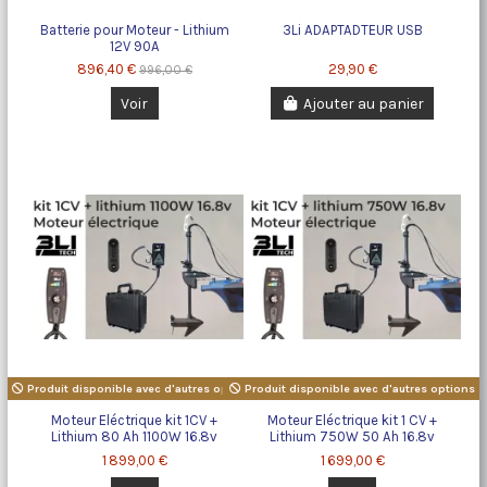
Batterie pour Moteur - Lithium
3Li ADAPTADTEUR USB
12V 90A
896,40 €
29,90 €
996,00 €
Voir
Ajouter au panier
Produit disponible avec d'autres options
Produit disponible avec d'autres options
Moteur Eléctrique kit 1CV +
Moteur Eléctrique kit 1 CV +
Lithium 80 Ah 1100W 16.8v
Lithium 750W 50 Ah 16.8v
1 899,00 €
1 699,00 €