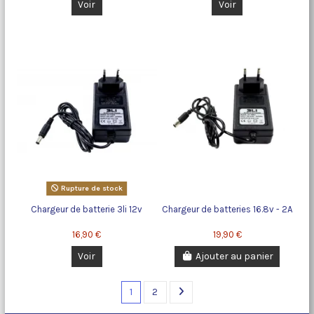
Voir
Voir
Rupture de stock
Chargeur de batterie 3li 12v
Chargeur de batteries 16.8v - 2A
16,90 €
19,90 €
Voir
Ajouter au panier
1
2