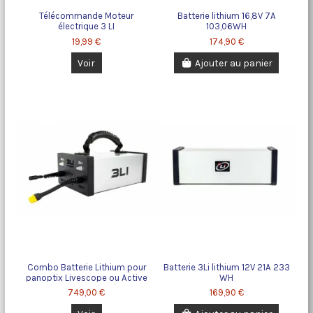
Télécommande Moteur
Batterie lithium 16,8V 7A
électrique 3 LI
103,06WH
19,99 €
174,90 €
Voir
Ajouter au panier
Combo Batterie Lithium pour
Batterie 3Li lithium 12V 21A 233
panoptix Livescope ou Active
WH
target
749,00 €
169,90 €