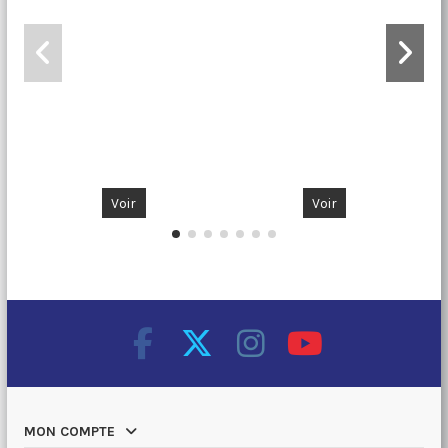
S
Voir
Voir
MON COMPTE