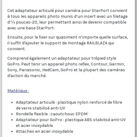
Cet adaptateur articulé pour caméra
pour StarPort
convient
à
tous les appareils photo
munis d’un
insert avec un filetage
d’¼
pouces-
20,
leur permettant ainsi de devenir
compatible
avec une base StarPort
.
Ensuite, pour
le fixer
sur
quasiment n’importe quelle surface,
il suffit d'ajouter
le support
de montage RAILBLAZA
qui
convient
.
Comprend également
un adaptateur
pour trépied
style
GoPro
.
Peut tenir un appareil photo reflex
,
Contour
,
Garmin
,
Sony
,
Panasonic
,
HedCam
,
GoPro
et
la plupart des caméras
d'action
du marché
.
Matériaux :
Adaptateur articulé : plastique nylon renforcé de fibre
de verre stabilisé anti-UV
Rondelle flexible : caoutchouc EPDM
Adaptateur pour GoPro : plastique ABS stabilisé anti-UV
et acier inoxydable
Attaches en acier inoxydable