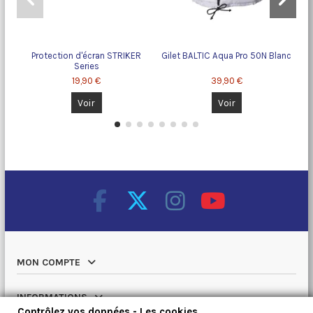
Protection d'écran STRIKER
Gilet BALTIC Aqua Pro 50N Blanc
C
Series
19,90 €
39,90 €
Voir
Voir
MON COMPTE
INFORMATIONS
Contrôlez vos données - Les cookies