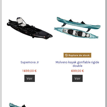
Rupture de stock
Supernova Jr
Molveno kayak gonflable rigide
double
1 699,00 €
699,00 €
Voir
Voir