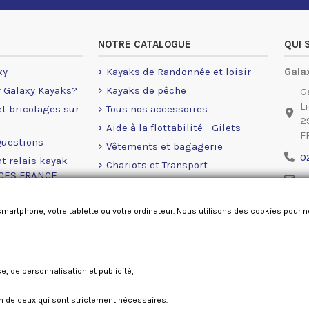
NOTRE CATALOGUE
QUI
xy
Kayaks de Randonnée et loisir
Gala
r Galaxy Kayaks?
Kayaks de pêche
G
L
 et bricolages sur
Tous nos accessoires
2
Aide à la flottabilité - Gilets
F
Questions
Vêtements et bagagerie
0
t relais kayak -
Chariots et Transport
NCES FRANCE
c
Eléctronique
rales de ventes
Ment
Moteurs Eléctrique
smartphone, votre tablette ou votre ordinateur. Nous utilisons des cookies pour 
okies
Accastillage Railblaza
Pièces détachées
se, de personnalisation et publicité,
Galaxy kayaks France 2026
ion de ceux qui sont strictement nécessaires.