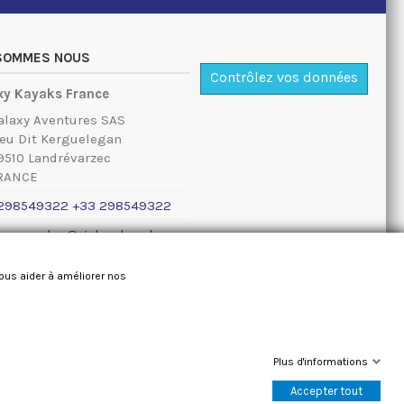
 SOMMES NOUS
Contrôlez vos données
xy Kayaks France
alaxy Aventures SAS
ieu Dit Kerguelegan
9510 Landrévarzec
RANCE
298549322 +33 298549322
ommandes@galaxykayaks.eu
ions légales
nous aider à améliorer nos
Plus d'informations
Accepter tout