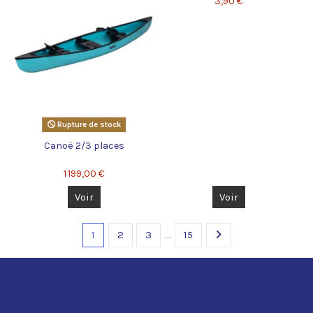
3,90 €
Rupture de stock
Canoë 2/3 places
1 199,00 €
Voir
Voir
1
2
3
…
15