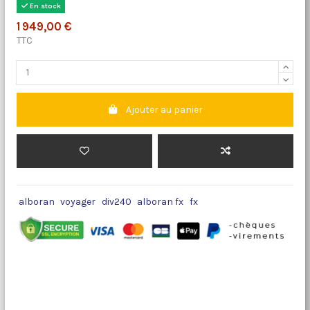
En stock
1 949,00 €
TTC
Ajouter au panier
alboran
voyager
div240
alboran fx
fx