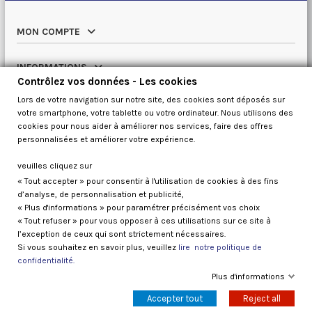
MON COMPTE
INFORMATIONS
Contrôlez vos données - Les cookies
Lors de votre navigation sur notre site, des cookies sont déposés sur
NOTRE CATALOGUE
votre smartphone, votre tablette ou votre ordinateur. Nous utilisons des
cookies pour nous aider à améliorer nos services, faire des offres
QUI SOMMES NOUS
personnalisées et améliorer votre expérience.
veuilles cliquez sur
« Tout accepter » pour consentir à l'utilisation de cookies à des fins
Contrôlez vos données
d’analyse, de personnalisation et publicité,
« Plus d'informations » pour paramétrer précisément vos choix
« Tout refuser » pour vous opposer à ces utilisations sur ce site à
l’exception de ceux qui sont strictement nécessaires.
Si vous souhaitez en savoir plus, veuillez
lire notre politique de
confidentialité.
Galaxy kayaks France 2026
Plus d'informations
Accepter tout
Reject all