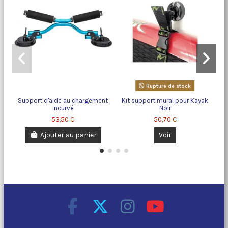
Rupture de stock
Support d'aide au chargement
Kit support mural pour Kayak
Pa
incurvé
Noir
53,50 €
50,70 €
Ajouter au panier
Voir