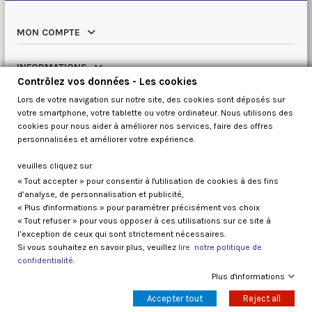
MON COMPTE
INFORMATIONS
Contrôlez vos données - Les cookies
Lors de votre navigation sur notre site, des cookies sont déposés sur
NOTRE CATALOGUE
votre smartphone, votre tablette ou votre ordinateur. Nous utilisons des
cookies pour nous aider à améliorer nos services, faire des offres
QUI SOMMES NOUS
personnalisées et améliorer votre expérience.
veuilles cliquez sur
« Tout accepter » pour consentir à l'utilisation de cookies à des fins
Contrôlez vos données
d’analyse, de personnalisation et publicité,
« Plus d'informations » pour paramétrer précisément vos choix
« Tout refuser » pour vous opposer à ces utilisations sur ce site à
l’exception de ceux qui sont strictement nécessaires.
Si vous souhaitez en savoir plus, veuillez
lire notre politique de
confidentialité.
Galaxy kayaks France 2026
Plus d'informations
Accepter tout
Reject all