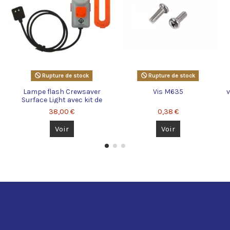
Rupture de stock
Rupture de stock
Lampe flash Crewsaver
Vis M635
v
Surface Light avec kit de
fixation
38,00 €
0,38 €
Voir
Voir