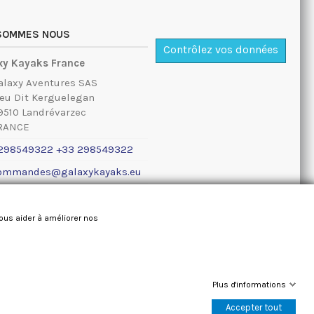
 SOMMES NOUS
Contrôlez vos données
xy Kayaks France
alaxy Aventures SAS
ieu Dit Kerguelegan
9510 Landrévarzec
RANCE
298549322 +33 298549322
ommandes@galaxykayaks.eu
ions légales
nous aider à améliorer nos
Plus d'informations
Accepter tout