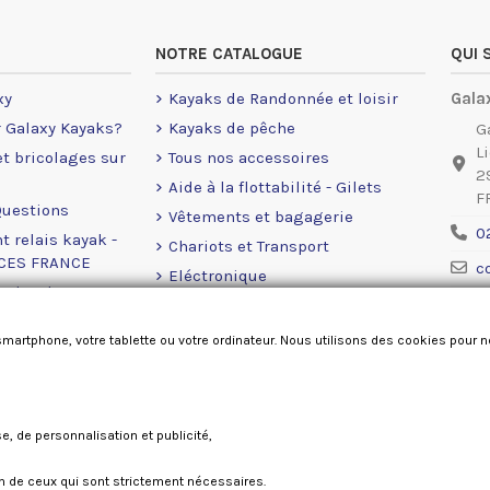
NOTRE CATALOGUE
QUI
xy
Kayaks de Randonnée et loisir
Gala
r Galaxy Kayaks?
Kayaks de pêche
G
L
 et bricolages sur
Tous nos accessoires
2
Aide à la flottabilité - Gilets
F
Questions
Vêtements et bagagerie
0
t relais kayak -
Chariots et Transport
NCES FRANCE
c
Eléctronique
rales de ventes
Ment
Moteurs Eléctrique
okies
Accastillage Railblaza
smartphone, votre tablette ou votre ordinateur. Nous utilisons des cookies pour 
Pièces détachées
se, de personnalisation et publicité,
Galaxy kayaks France 2026
ion de ceux qui sont strictement nécessaires.