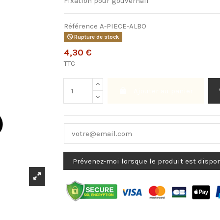
Fixation pour gouvernail
Référence
A-PIECE-ALBO
Rupture de stock
4,30 €
TTC
Ajouter au panier