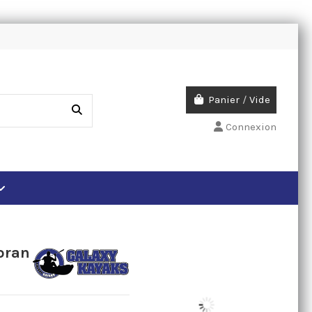
Panier
/
Vide
Connexion
oran