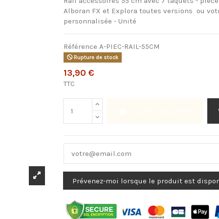
Rail accessoires 55 cm avec 7 taquets - pièce
Alboran FX et Explora toutes versions ou votr
personnalisée - Unité
Référence
A-PIEC-RAIL-55CM
Rupture de stock
13,90 €
TTC
Ajouter au panier