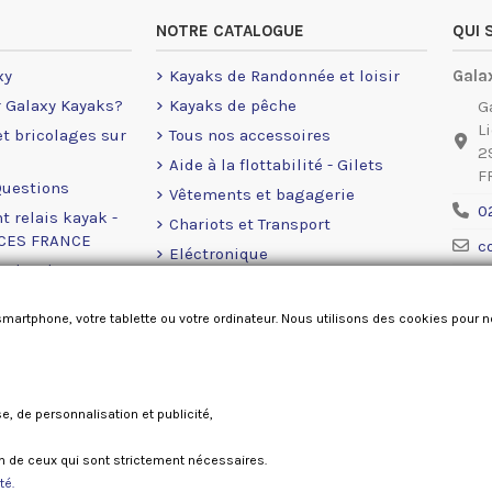
NOTRE CATALOGUE
QUI
xy
Kayaks de Randonnée et loisir
Gala
r Galaxy Kayaks?
Kayaks de pêche
G
L
 et bricolages sur
Tous nos accessoires
2
Aide à la flottabilité - Gilets
F
Questions
Vêtements et bagagerie
0
t relais kayak -
Chariots et Transport
NCES FRANCE
c
Eléctronique
rales de ventes
Ment
Moteurs Eléctrique
okies
Accastillage Railblaza
smartphone, votre tablette ou votre ordinateur. Nous utilisons des cookies pour 
Pièces détachées
se, de personnalisation et publicité,
Galaxy kayaks France 2026
ion de ceux qui sont strictement nécessaires.
té.