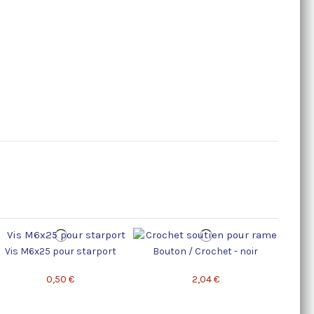
Vis M6x25 pour starport
Bouton / Crochet - noir
Siège 
0,50 €
2,04 €