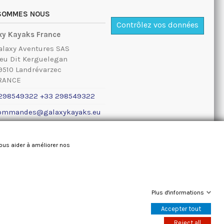
 SOMMES NOUS
Contrôlez vos données
xy Kayaks France
alaxy Aventures SAS
ieu Dit Kerguelegan
9510 Landrévarzec
RANCE
298549322 +33 298549322
ommandes@galaxykayaks.eu
ions légales
nous aider à améliorer nos
Plus d'informations
Accepter tout
Reject all