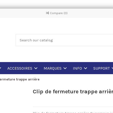
Compare (
0
)
ACCESSOIRES
MARQUES
INFO
SUPPORT
fermeture trappe arrière
Clip de fermeture trappe arriè