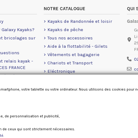
NOTRE CATALOGUE
QUI
xy
Kayaks de Randonnée et loisir
Gala
r Galaxy Kayaks?
Kayaks de pêche
G
L
 et bricolages sur
Tous nos accessoires
2
Aide à la flottabilité - Gilets
F
Questions
Vêtements et bagagerie
0
t relais kayak -
Chariots et Transport
NCES FRANCE
c
Eléctronique
rales de ventes
Ment
Moteurs Eléctrique
okies
Accastillage Railblaza
smartphone, votre tablette ou votre ordinateur. Nous utilisons des cookies pour 
Pièces détachées
se, de personnalisation et publicité,
Galaxy kayaks France 2026
ion de ceux qui sont strictement nécessaires.
té.