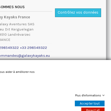
 SOMMES NOUS
Contrôlez vos données
xy Kayaks France
alaxy Aventures SAS
ieu Dit Kerguelegan
9510 Landrévarzec
RANCE
298549322 +33 298549322
ommandes@galaxykayaks.eu
ions légales
nous aider à améliorer nos
Plus d'informations
Accepter tout
Reject all