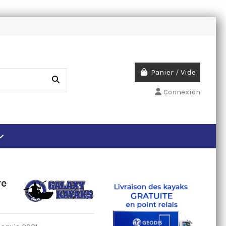
Panier
/
Vide
Connexion
re