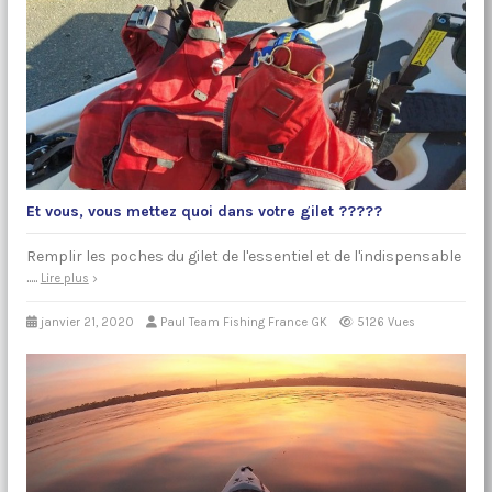
Et vous, vous mettez quoi dans votre gilet ?????
Remplir les poches du gilet de l'essentiel et de l'indispensable
.....
Lire plus
janvier 21, 2020
Paul Team Fishing France GK
5126 Vues