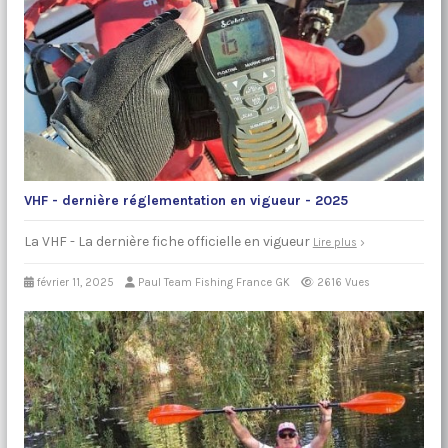
VHF - dernière réglementation en vigueur - 2025
La VHF - La dernière fiche officielle en vigueur
Lire plus
février 11, 2025
Paul Team Fishing France GK
2616 Vues