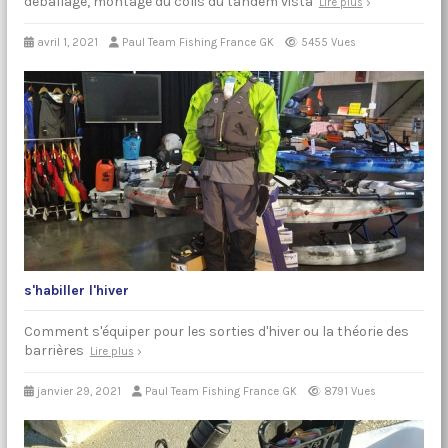
déballage, montage du colis du tandem vista
Lire plus
avril 1, 2021
Paul Team Fishing France GK
5455 Vues
s'habiller l'hiver
Comment s'équiper pour les sorties d'hiver ou la théorie des
barrières
Lire plus
janvier 29, 2021
Paul Team Fishing France GK
8791 Vues