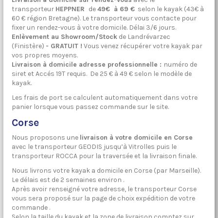
transporteur
HEPPNER
de
49€ à 69 €
selon le kayak
(43€ à
60 € région Bretagne)
. Le transporteur vous contacte pour
fixer un rendez-vous à votre domicile.
Délai 3/6 jours.
Enlèvement au Showroom/Stock
de Landrévarzec
(Finistère)
- GRATUIT !
Vous venez récupérer votre kayak par
vos propres moyens.
Livraison à domicile adresse professionnelle :
numéro de
siret et Accés 19T requis. De 25 € à 49 € selon le modèle de
kayak.
Les frais de port se calculent automatiquement dans votre
panier lorsque vous passez commande sur le site.
Corse
Nous proposons une
livraison à votre domicile en Corse
avec le transporteur GEODIS jusqu’à Vitrolles puis le
transporteur ROCCA pour la traversée et la livraison finale.
Nous livrons votre kayak a domicile en Corse (par Marseille).
Le délais est de 2 semaines environ .
Après avoir renseigné votre adresse, le transporteur Corse
vous sera proposé sur la page de choix expédition de votre
commande .
Selon la taille du kayak et la zone de livraison comptez sur