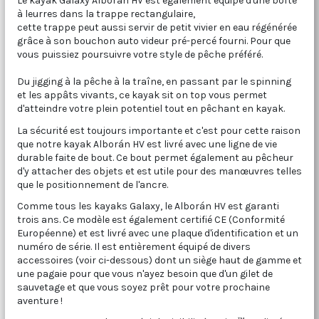
Le kayak Galaxy Alborán HV est également équipé d'une boîte
à leurres dans la trappe rectangulaire,
cette trappe peut aussi servir de petit vivier en eau régénérée
grâce à son bouchon auto videur pré-percé fourni. Pour que
vous puissiez poursuivre votre style de pêche préféré.
Du jigging à la pêche à la traîne, en passant par le spinning
et les appâts vivants, ce kayak sit on top vous permet
d'atteindre votre plein potentiel tout en pêchant en kayak.
La sécurité est toujours importante et c'est pour cette raison
que notre kayak Alborán HV est livré avec une ligne de vie
durable faite de bout. Ce bout permet également au pêcheur
d'y attacher des objets et est utile pour des manœuvres telles
que le positionnement de l'ancre.
Comme tous les kayaks Galaxy, le Alborán HV est garanti
trois ans. Ce modèle est également certifié CE (Conformité
Européenne) et est livré avec une plaque d'identification et un
numéro de série. Il est entièrement équipé de divers
accessoires (voir ci-dessous) dont un siège haut de gamme et
une pagaie pour que vous n'ayez besoin que d'un gilet de
sauvetage et que vous soyez prêt pour votre prochaine
aventure !