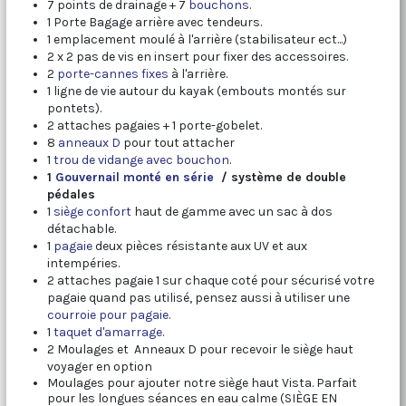
7 points de drainage + 7
bouchons
.
1 Porte Bagage arrière avec tendeurs.
1 emplacement moulé à l'arrière (stabilisateur ect...)
2 x 2 pas de vis en insert pour fixer des accessoires.
2
porte-cannes fixes
à l'arrière.
1 ligne de vie autour du kayak (embouts montés sur
pontets).
2 attaches pagaies + 1 porte-gobelet.
8
anneaux D
pour tout attacher
1
trou de vidange avec bouchon
.
1
Gouvernail monté en série
/ système de double
pédales
1
siège confort
haut de gamme avec un sac à dos
détachable.
1
pagaie
deux pièces résistante aux UV et aux
intempéries.
2 attaches pagaie 1 sur chaque coté pour sécurisé votre
pagaie quand pas utilisé, pensez aussi à utiliser une
courroie pour pagaie
.
1
t
aquet d'amarrage
.
2 Moulages et Anneaux D pour recevoir le siège haut
voyager en option
Moulages pour ajouter notre siège haut Vista. Parfait
pour les longues séances en eau calme (SIÈGE EN