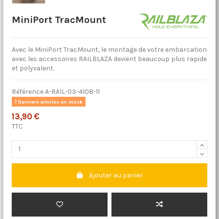
MiniPort TracMount
Avec le MiniPort TracMount, le montage de votre embarcation
avec les accessoires RAILBLAZA devient beaucoup plus rapide
et polyvalent.
Référence
A-RAIL-03-4108-11
Derniers articles en stock
13,90 €
TTC
Ajouter au panier