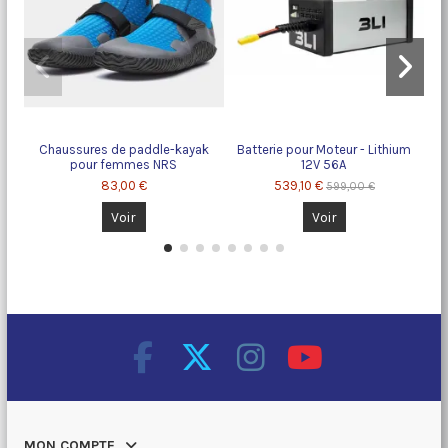
Chaussures de paddle-kayak
Batterie pour Moteur - Lithium
Gi
pour femmes NRS
12V 56A
83,00 €
539,10 €
599,00 €
Voir
Voir
MON COMPTE