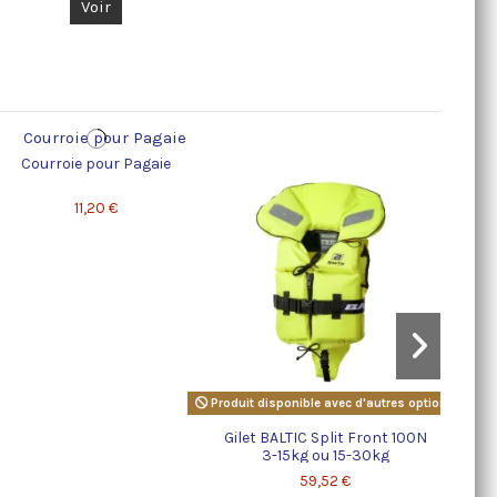
Voir
Courroie pour Pagaie
Co
11,20 €
Produit disponible avec d'autres options
Gilet BALTIC Split Front 100N
3-15kg ou 15-30kg
59,52 €