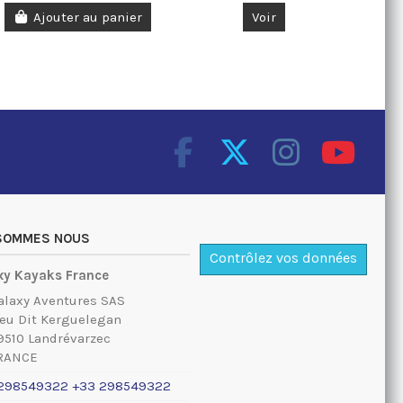
Ajouter au panier
Voir
 SOMMES NOUS
Contrôlez vos données
xy Kayaks France
alaxy Aventures SAS
ieu Dit Kerguelegan
9510 Landrévarzec
RANCE
298549322 +33 298549322