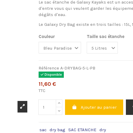
Le sac étanche de Galaxy Kayaks est un acces
d'entre vous qui veulent garder les équipemen
dégâts d'eau.
Le Galaxy Dry Bag existe en trois tailles : 15L, 
Couleur
Taille sac étanche
Référence
A-DRYBAG-5-L-PB
Disponible
11,60 €
TTC
Ajouter au panier
sac
dry bag
SAC ETANCHE
dry