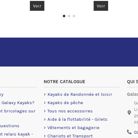
Voir
Voir
NOTRE CATALOGUE
QUI
xy
Kayaks de Randonnée et loisir
Gala
r Galaxy Kayaks?
Kayaks de pêche
G
L
 et bricolages sur
Tous nos accessoires
2
Aide à la flottabilité - Gilets
F
Questions
Vêtements et bagagerie
0
t relais kayak -
Chariots et Transport