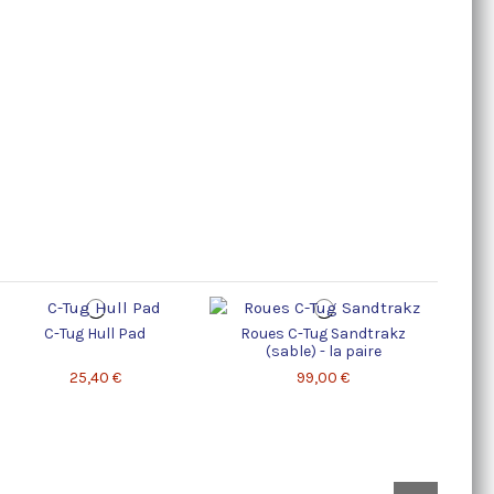
C-Tug Hull Pad
Roues C-Tug Sandtrakz
(sable) - la paire
Ba
25,40 €
99,00 €