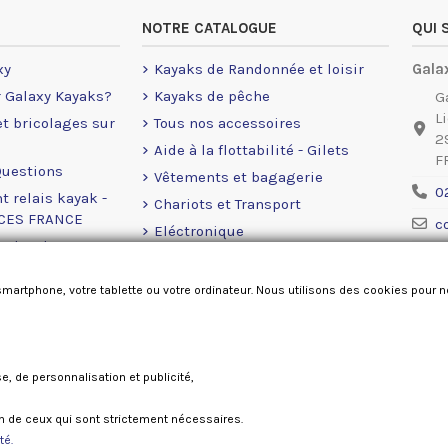
NOTRE CATALOGUE
QUI
xy
Kayaks de Randonnée et loisir
Gala
r Galaxy Kayaks?
Kayaks de pêche
G
L
 et bricolages sur
Tous nos accessoires
2
Aide à la flottabilité - Gilets
F
Questions
Vêtements et bagagerie
0
t relais kayak -
Chariots et Transport
NCES FRANCE
c
Eléctronique
rales de ventes
Ment
Moteurs Eléctrique
okies
Accastillage Railblaza
smartphone, votre tablette ou votre ordinateur. Nous utilisons des cookies pour 
Pièces détachées
se, de personnalisation et publicité,
Galaxy kayaks France 2026
ion de ceux qui sont strictement nécessaires.
té.