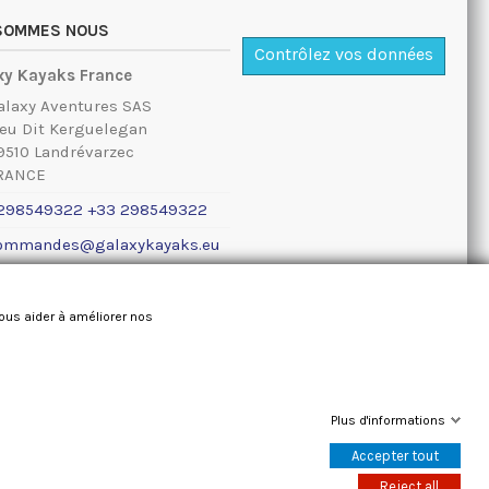
 SOMMES NOUS
Contrôlez vos données
xy Kayaks France
alaxy Aventures SAS
ieu Dit Kerguelegan
9510 Landrévarzec
RANCE
298549322 +33 298549322
ommandes@galaxykayaks.eu
ions légales
nous aider à améliorer nos
Plus d'informations
Accepter tout
Reject all