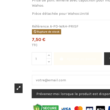
Prise de pont femelle avec capuchon pour mo
Wahoo.
Pièce détachée pour Wahoo.Unité
Référence
A-PD-WAH-PRISF
Rupture de stock
7,50 €
TTC
Ajouter au panier