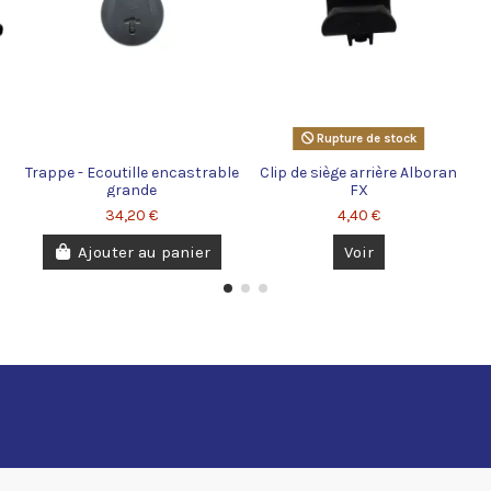
Rupture de stock
Trappe - Ecoutille encastrable
Clip de siège arrière Alboran
grande
FX
34,20 €
4,40 €
Ajouter au panier
Voir