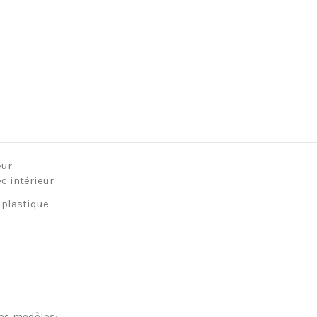
ur.
ec intérieur
 plastique
nos modèles: