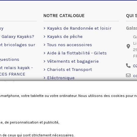
NOTRE CATALOGUE
QUI
xy
Kayaks de Randonnée et loisir
Gala
r Galaxy Kayaks?
Kayaks de pêche
G
L
 et bricolages sur
Tous nos accessoires
2
Aide à la flottabilité - Gilets
F
Questions
Vêtements et bagagerie
0
t relais kayak -
Chariots et Transport
NCES FRANCE
c
Eléctronique
rales de ventes
Ment
Moteurs Eléctrique
okies
Accastillage Railblaza
smartphone, votre tablette ou votre ordinateur. Nous utilisons des cookies pour 
Pièces détachées
se, de personnalisation et publicité,
Galaxy kayaks France 2026
ion de ceux qui sont strictement nécessaires.