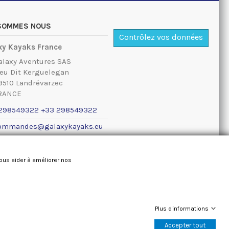
 SOMMES NOUS
Contrôlez vos données
xy Kayaks France
alaxy Aventures SAS
ieu Dit Kerguelegan
9510 Landrévarzec
RANCE
298549322 +33 298549322
ommandes@galaxykayaks.eu
ions légales
nous aider à améliorer nos
Plus d'informations
Accepter tout