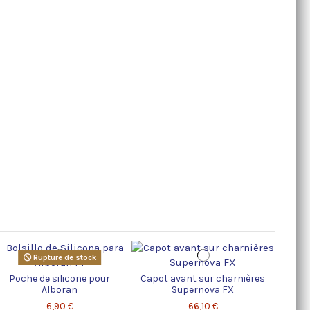
Rupture de stock
C
Poche de silicone pour
Capot avant sur charnières
Alboran
Supernova FX
6,90 €
66,10 €