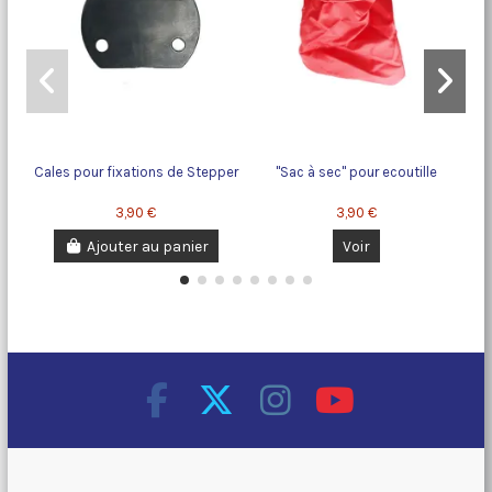
Cales pour fixations de Stepper
"Sac à sec" pour ecoutille
Po
3,90 €
3,90 €
Ajouter au panier
Voir