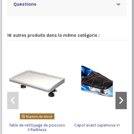
Questions
16 autres produits dans la même catégorie :
Rupture de stock
Table de nettoyage de poissons
Capot avant supernova v1
Bo
II Railblaza