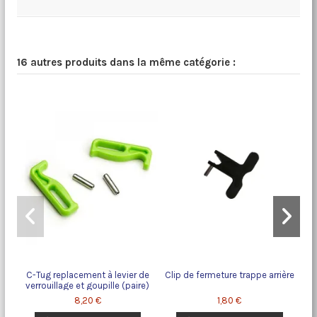
16 autres produits dans la même catégorie :
C-Tug replacement à levier de
Clip de fermeture trappe arrière
T
verrouillage et goupille (paire)
8,20 €
1,80 €