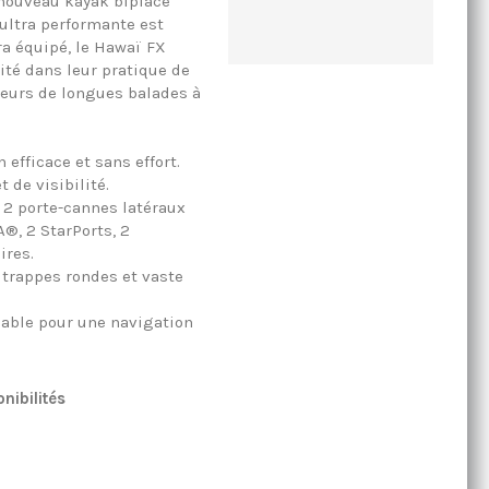
 nouveau kayak biplace
ultra performante est
ra équipé, le Hawaï FX
ité dans leur pratique de
eurs de longues balades à
 efficace et sans effort.
 de visibilité.
 2 porte-cannes latéraux
®, 2 StarPorts, 2
ires.
trappes rondes et vaste
lable pour une navigation
nibilités