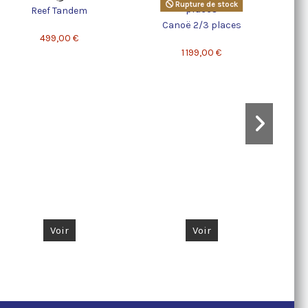
Rupture de stock
Reef Tandem
Canoë 2/3 places
Ta
499,00 €
1 199,00 €
Voir
Voir