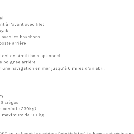
el
 à l’avant avec filet
ayak
é avec les bouchons
oste arrière
ent en simili bois optionnel
 poignée arrière.
 une navigation en mer jusqu’à 6 miles d’un abri.
cm
 2 sièges
 confort : 230kg)
 maximum de : 110kg
PE en utilisant le système RotoMolding. Le kayak est résistant a