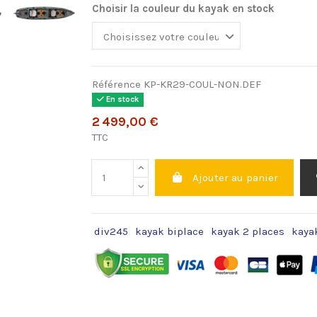
Choisir la couleur du kayak en stock
Référence
KP-KR29-COUL-NON.DEF
En stock
2 499,00 €
TTC
Ajouter au panier
div245
kayak biplace
kayak 2 places
kaya