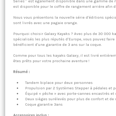
Series™ est également disponible dans une gamme de nou
est disponible pour le coffre de rangement arrière afin d
Nous vous présentons la nouvelle série d'éditions spéci
sont livrés avec une pagaie orange.
Pourquoi choisir Galaxy Kayaks ? Avec plus de 30 000 ka
spécialisés les plus réputés d'Europe, vous pouvez fair
bénéficient d'une garantie de 3 ans sur la coque.
Comme pour tous les kayaks Galaxy, il est livré entièrem
êtes prêts pour votre prochaine aventure !
Résumé :
Tandem biplace pour deux personnes
Propulsion par 2 Systèmes Stepper à pédales et pa
Équipé « pêche » avec porte-cannes encastrés et ra
Deux sièges surélevés pour plus de confort et de v
Coque garantie 3ans
Accessoires inclus :