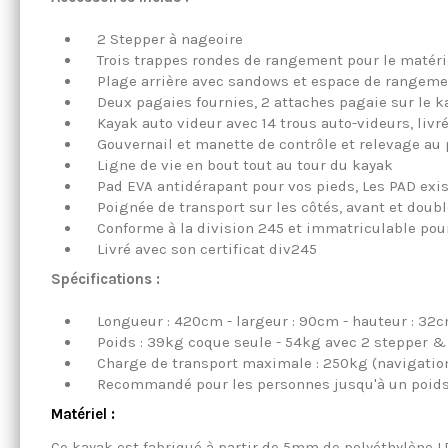
2 Stepper à nageoire
Trois trappes rondes de rangement pour le matéri
Plage arrière avec sandows et espace de rangement
Deux pagaies fournies, 2 attaches pagaie sur le k
Kayak auto videur avec 14 trous auto-videurs, livr
Gouvernail et manette de contrôle et relevage au p
Ligne de vie en bout tout au tour du kayak
Pad EVA antidérapant pour vos pieds, Les PAD exist
Poignée de transport sur les côtés, avant et double
Conforme à la division 245 et immatriculable pour
Livré avec son certificat div245
Spécifications :
Longueur : 420cm - largeur : 90cm - hauteur : 32
Poids : 39kg coque seule - 54kg avec 2 stepper &
Charge de transport maximale : 250kg (navigation
Recommandé pour les personnes jusqu'à un poids
Matériel :
Ce kayak est fabriqué à partir de 5mm de polyéthylène LD