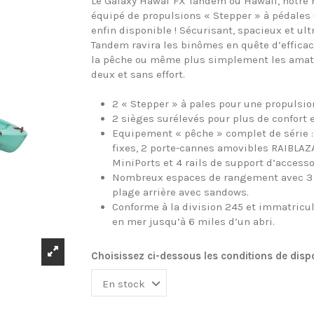
Le Galaxy Hawaï FX Tandem ou Hawaii, notre
équipé de propulsions « Stepper » à pédales 
enfin disponible ! Sécurisant, spacieux et ult
Tandem ravira les binômes en quête d’efficac
la pêche ou même plus simplement les amat
deux et sans effort.
2 « Stepper » à pales pour une propulsion
2 sièges surélevés pour plus de confort et
Equipement « pêche » complet de série :
fixes, 2 porte-cannes amovibles RAIBLAZA
MiniPorts et 4 rails de support d’accesso
Nombreux espaces de rangement avec 3 
plage arrière avec sandows.
Conforme à la division 245 et immatricu
en mer jusqu’à 6 miles d’un abri.
Choisissez ci-dessous les conditions de dispo