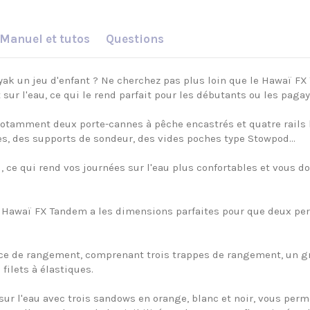
Manuel et tutos
Questions
yak un jeu d'enfant ? Ne cherchez pas plus loin que le Hawaï F
t sur l'eau, ce qui le rend parfait pour les débutants ou les pag
amment deux porte-cannes à pêche encastrés et quatre rails laté
es, des supports de sondeur, des vides poches type Stowpod…
, ce qui rend vos journées sur l'eau plus confortables et vous do
e Hawaï FX Tandem a les dimensions parfaites pour que deux pe
ce de rangement, comprenant trois trappes de rangement, un gr
filets à élastiques.
 sur l'eau avec trois sandows en orange, blanc et noir, vous perme