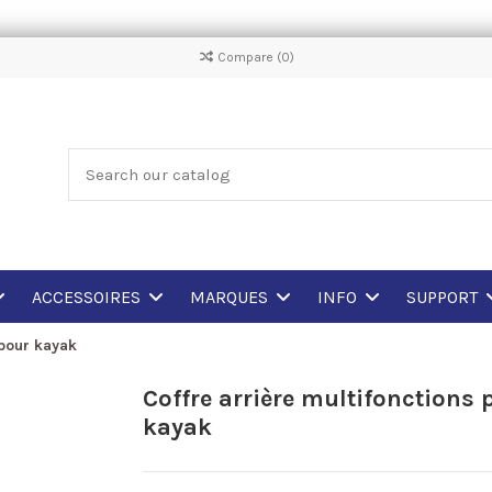
Compare (
0
)
ACCESSOIRES
MARQUES
INFO
SUPPORT
 pour kayak
Coffre arrière multifonctions 
kayak