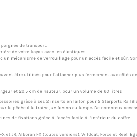
 poignée de transport.
rrière de votre kayak avec les élastiques.
ec un mécanisme de verrouillage pour un accès facile et sûr. So
euvent être utilisés pour l'attacher plus fermement aux côtés d
rgeur et 29.5 cm de hauteur, pour un volume de 60 litres
cessoires grâce à ses 2 inserts en laiton pour 2 Starports RailBl
r la pêche à la traine, un fanion ou lampe. De nombreux accesso
t ajouter des platines de fixations grâce à 
FX et JR, Alboran FX (toutes versions), Wildcat, Force et Reef. 