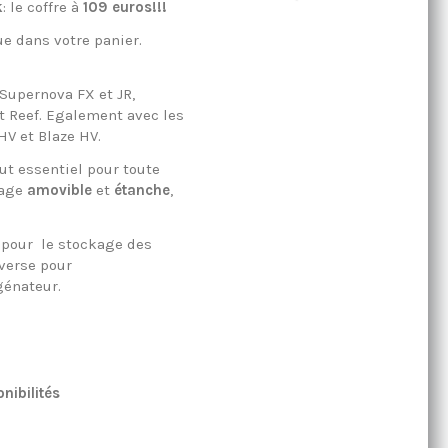
k
: le coffre à
109 euros!!!
ue dans votre panier.
 Supernova FX et JR,
et Reef. Egalement avec les
HV et Blaze HV.
out essentiel pour toute
kage
amovible
et
étanche
,
t pour le stockage des
nverse pour
génateur.
nibilités