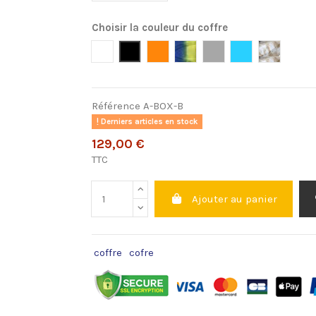
Choisir la couleur du coffre
Blanc
Noir Uni
Orange Uni
Tropical
Gris Graphite
Bleu Paradise
Camoufla
Référence
A-BOX-B
Derniers articles en stock
129,00 €
TTC
Ajouter au panier
coffre
cofre