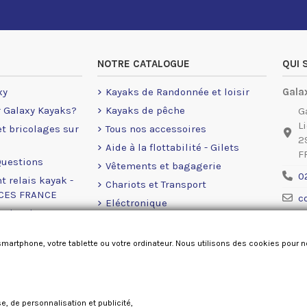
NOTRE CATALOGUE
QUI
xy
Kayaks de Randonnée et loisir
Gala
r Galaxy Kayaks?
Kayaks de pêche
G
L
 et bricolages sur
Tous nos accessoires
2
Aide à la flottabilité - Gilets
F
Questions
Vêtements et bagagerie
0
t relais kayak -
Chariots et Transport
NCES FRANCE
c
Eléctronique
rales de ventes
Ment
Moteurs Eléctrique
okies
Accastillage Railblaza
smartphone, votre tablette ou votre ordinateur. Nous utilisons des cookies pour 
Pièces détachées
se, de personnalisation et publicité,