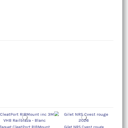
Taquet CleatPort RIBMount
Gilet NRS Cvest rouge
Gilet