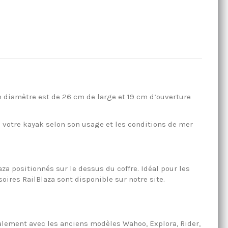
n diamètre est de 26 cm de large et 19 cm d’ouverture
e votre kayak selon son usage et les conditions de mer
aza positionnés sur le dessus du coffre. Idéal pour les
ires RailBlaza sont disponible sur notre site.
l’accès facile à l’intérieur du coffre.
Egalement avec les anciens modèles Wahoo, Explora, Rider,