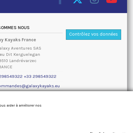
 SOMMES NOUS
Contrôlez vos données
xy Kayaks France
alaxy Aventures SAS
ieu Dit Kerguelegan
9510 Landrévarzec
RANCE
298549322 +33 298549322
ommandes@galaxykayaks.eu
ions légales
nous aider à améliorer nos