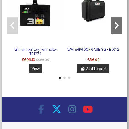
Lithium battery for motor
WATERPROOF CASE 3Li - BOX 2
TR1270
€629.10
€86.00
€699.00
View
Add to cart