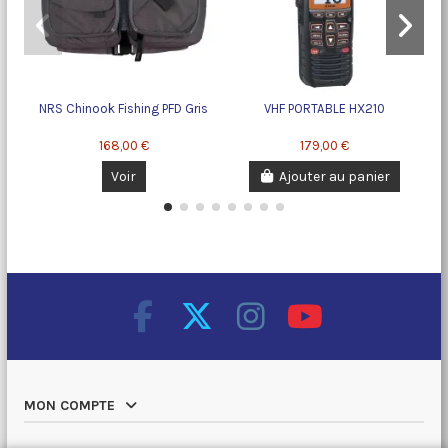
NRS Chinook Fishing PFD Gris
VHF PORTABLE HX210
Fan
168,00 €
179,00 €
Voir
Ajouter au panier
MON COMPTE