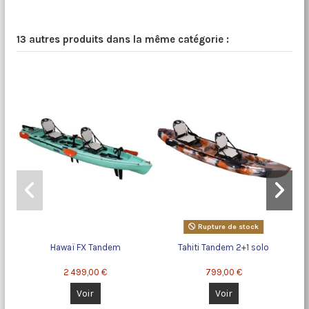
13 autres produits dans la même catégorie :
Rupture de stock
Hawaï FX Tandem
Tahiti Tandem 2+1 solo
S
2 499,00 €
799,00 €
Voir
Voir