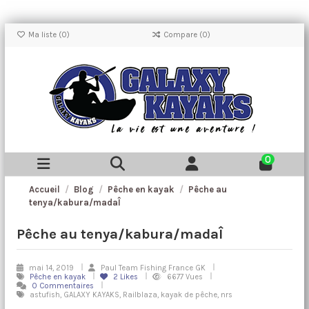
Ma liste (
0
)
Compare (
0
)
0
Accueil
Blog
Pêche en kayak
Pêche au
tenya/kabura/madaÎ
Pêche au tenya/kabura/madaÎ
mai 14, 2019
Paul Team Fishing France GK
Pêche en kayak
2
Likes
6677 Vues
0 Commentaires
astufish, GALAXY KAYAKS, Railblaza, kayak de pêche, nrs