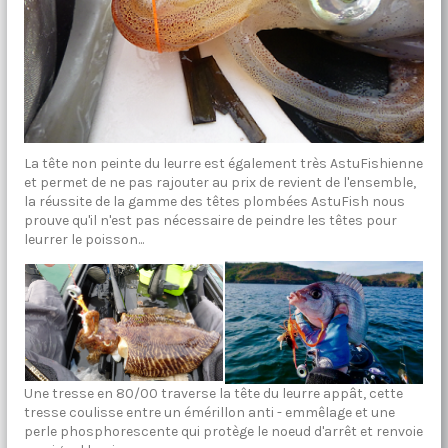
La tête non peinte du leurre est également très AstuFishienne
et permet de ne pas rajouter au prix de revient de l'ensemble,
la réussite de la gamme des têtes plombées AstuFish nous
prouve qu'il n'est pas nécessaire de peindre les têtes pour
leurrer le poisson...
Une tresse en 80/00 traverse la tête du leurre appât, cette
tresse coulisse entre un émérillon anti - emmêlage et une
perle phosphorescente qui protège le noeud d'arrêt et renvoie